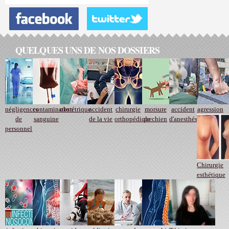
QUELQUES UNS DE NOS DOSSIERS
négligences
contamination
obstétrique
accident
chirurgie
morsure
accident
agression
de
sanguine
de la vie
orthopédique
de chien
d'anesthésie
personnel
Chirurgie
esthétique