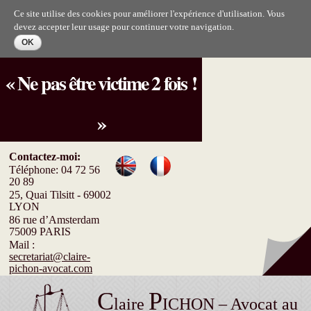
Aller au
Ce site utilise des cookies pour améliorer l'expérience d'utilisation. Vous
contenu
devez accepter leur usage pour continuer votre navigation.
principal
« Ne pas être victime 2 fois !
»
Contactez-moi:
Téléphone: 04 72 56
20 89
25, Quai Tilsitt - 69002
LYON
86 rue d’Amsterdam
75009 PARIS
Mail :
secretariat@claire-
pichon-avocat.com
C
P
laire
ICHON – Avocat au