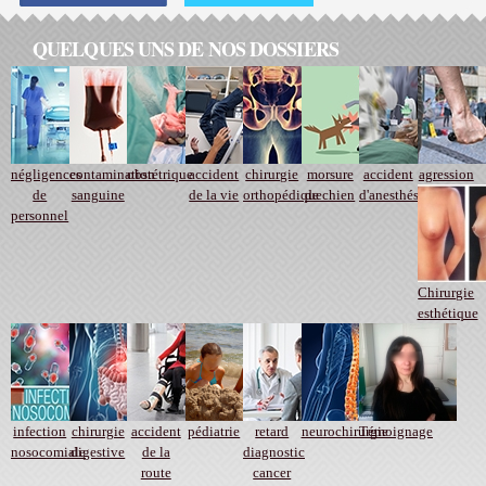
QUELQUES UNS DE NOS DOSSIERS
négligences
contamination
obstétrique
accident
chirurgie
morsure
accident
agression
de
sanguine
de la vie
orthopédique
de chien
d'anesthésie
personnel
Chirurgie
esthétique
infection
chirurgie
accident
pédiatrie
retard
neurochirurgie
Témoignage
nosocomiale
digestive
de la
diagnostic
route
cancer