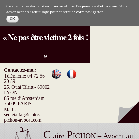
Aller au
Ce site utilise des cookies pour améliorer l'expérience d'utilisation. Vous
contenu
devez accepter leur usage pour continuer votre navigation.
principal
« Ne pas être victime 2 fois !
»
Contactez-moi:
Téléphone: 04 72 56
20 89
25, Quai Tilsitt - 69002
LYON
86 rue d’Amsterdam
75009 PARIS
Mail :
secretariat@claire-
pichon-avocat.com
C
P
laire
ICHON – Avocat au