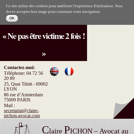
Aller au
Ce site utilise des cookies pour améliorer l'expérience d'utilisation. Vous
contenu
devez accepter leur usage pour continuer votre navigation.
principal
« Ne pas être victime 2 fois !
»
Contactez-moi:
Téléphone: 04 72 56
20 89
25, Quai Tilsitt - 69002
LYON
86 rue d’Amsterdam
75009 PARIS
Mail :
secretariat@claire-
pichon-avocat.com
C
P
laire
ICHON – Avocat au