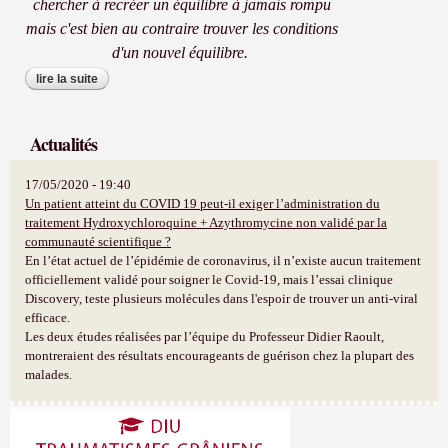
chercher à recréer un équilibre à jamais rompu
mais c'est bien au contraire trouver les conditions
d'un nouvel équilibre.
lire la suite
de un avocat engage pour les victimes de
dommages corporels, d'erreurs médicales,
d'accidents de toute nature, une équipe
dédiée à la réparation du handicap
Actualités
17/05/2020 - 19:40
Un patient atteint du COVID 19 peut-il exiger l’administration du
traitement Hydroxychloroquine + Azythromycine non validé par la
communauté scientifique ?
En l’état actuel de l’épidémie de coronavirus, il n’existe aucun traitement
officiellement validé pour soigner le Covid-19, mais l’essai clinique
Discovery, teste plusieurs molécules dans l'espoir de trouver un anti-viral
efficace.
Les deux études réalisées par l’équipe du Professeur Didier Raoult,
montreraient des résultats encourageants de guérison chez la plupart des
malades.