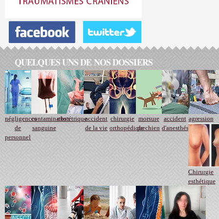
QUELQUES UNS DE NOS DOSSIERS
négligences
contamination
obstétrique
accident
chirurgie
morsure
accident
agression
de
sanguine
de la vie
orthopédique
de chien
d'anesthésie
personnel
Chirurgie
esthétique