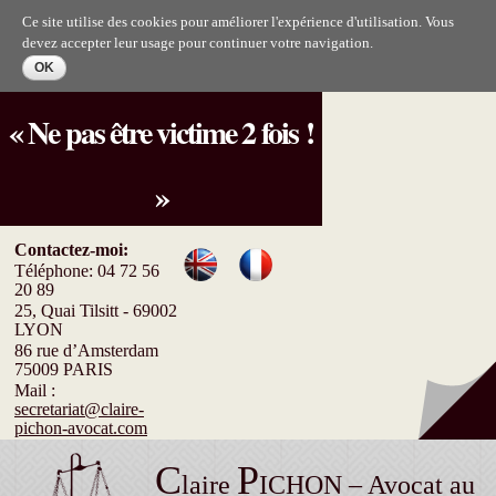
Aller au
Ce site utilise des cookies pour améliorer l'expérience d'utilisation. Vous
contenu
devez accepter leur usage pour continuer votre navigation.
principal
« Ne pas être victime 2 fois !
»
Contactez-moi:
Téléphone: 04 72 56
20 89
25, Quai Tilsitt - 69002
LYON
86 rue d’Amsterdam
75009 PARIS
Mail :
secretariat@claire-
pichon-avocat.com
C
P
laire
ICHON – Avocat au