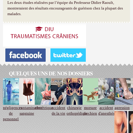
Les deux études réalisées par l’équipe du Professeur Didier Raoult,
montreraient des résultats encourageants de guérison chez la plupart des
malades.
QUELQUES UNS DE NOS DOSSIERS
négligences
contamination
obstétrique
accident
chirurgie
morsure
accident
agression
de
sanguine
de la vie
orthopédique
de chien
d'anesthésie
personnel