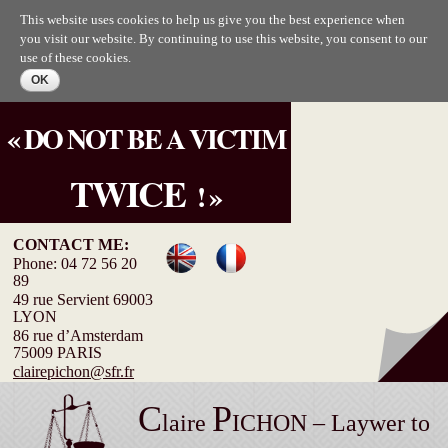
Skip to
This website uses cookies to help us give you the best experience when
main
you visit our website. By continuing to use this website, you consent to our
content
use of these cookies.
« DO NOT BE A VICTIM
TWICE
! »
CONTACT ME:
Phone: 04 72 56 20
89
49 rue Servient 69003
LYON
86 rue d’Amsterdam
75009 PARIS
clairepichon@sfr.fr
C
P
laire
ICHON – Laywer to