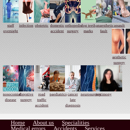
staff
infection
obstetric
domestic
orthopedic
dog teeth
anaesthetic
assault
oversight
accident
surgery
marks
fault
aesthetic
surgery
nosocomial
digestive
road
paediatrics
cancer
neurosurgery
testimony
disease
surgery
traffic
late
accident
diagnosis
Home
About us
Specialities
Medical errors
Accidents
Services