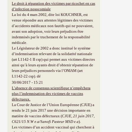
Le droit à réparation des victimes par ricochet en cas
d’infection nosocomiale
La loi du 4 mars 2002, dite loi KOUCHNER, est
venue répondre aux attentes légitimes des victimes
d’accidents médicaux non fautifs qui ne pouvaient,
avant son adoption, voir leurs préjudices être
indemnisés par le truchement de la responsabilité
médicale.
Le Législateur de 2002 a donc institué le système
d’indemnisation relevant de la solidarité nationale
(art L1142-1 II csp) qui permet aux victimes directes
ainsi qu’à leurs ayants droit d’obtenir réparation de
leurs préjudices personnels via l’ONIAM (art
L1142-22 csp). dé
30/06/2017 - 15:21
L’absence de consensus scientifique n’empêchera
plus l’indemnisation des victimes de vaccins
défectueux.
La Cour de Justice de l’Union Européenne (CJUE) a
rendu le 21 juin 2017 une décision importante en
matière de vaccins défectueux (
CJUE, 21 juin 2017,
C621/15 N.W e.a/Sanofi Pasteur MSD e.a
).
Les victimes d’un accident vaccinal qui cherchent à