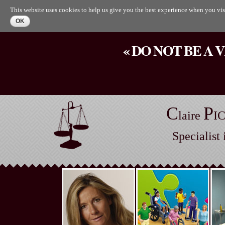
This website uses cookies to help us give you the best experience when you visi
« DO NOT BE A 
C
P
laire
I
Specialist