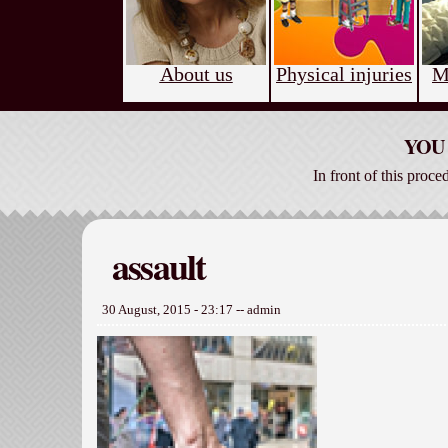
About us
Physical injuries
M
YOU 
In front of this proce
assault
30 August, 2015 - 23:17
--
admin