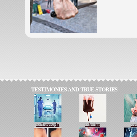
TESTIMONIES AND TRUE STORIES
staff oversight
infection
obs