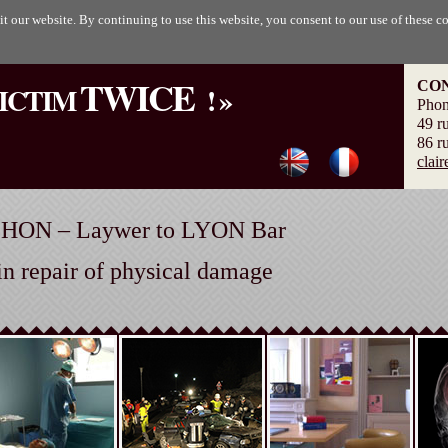
Skip to
t our website. By continuing to use this website, you consent to our use of these c
main
content
TWICE
CO
VICTIM
! »
Phon
49 r
86 r
clai
CHON – Laywer to LYON Bar
 in repair of physical damage