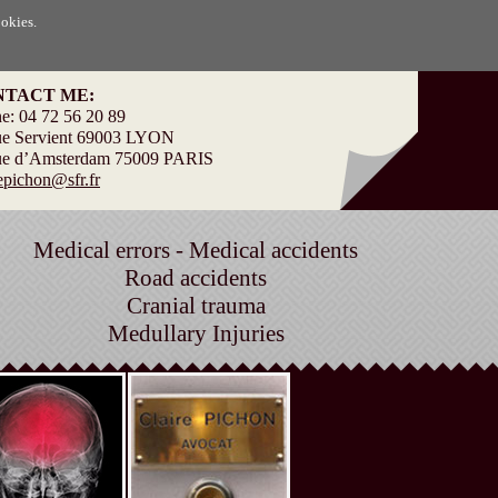
ookies.
NTACT ME:
e: 04 72 56 20 89
ue Servient 69003 LYON
ue d’Amsterdam 75009 PARIS
repichon@sfr.fr
Medical errors - Medical accidents
Road accidents
Cranial trauma
Medullary Injuries