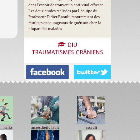
dans l'espoir de trouver un anti-viral efficace.
Les deux études réalisées par l’équipe du
Professeur Didier Raoult, montreraient des
résultats encourageants de guérison chez la
plupart des malades.
th marks
anaesthetic fault
assault