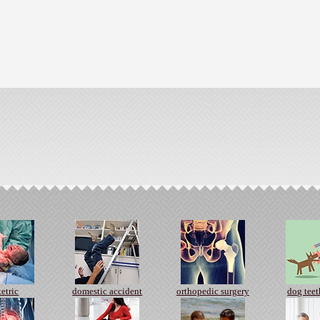
tetric
domestic accident
orthopedic surgery
dog tee