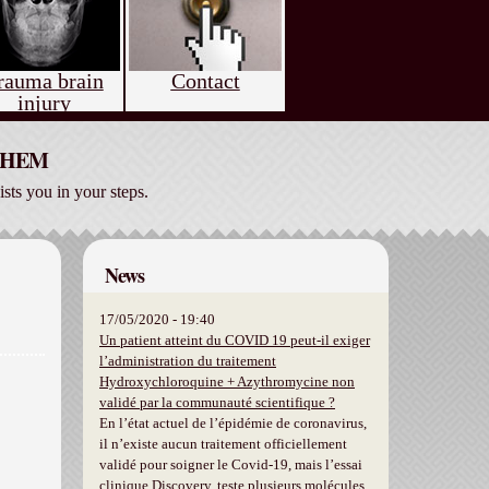
rauma brain
Contact
injury
 THEM
ists you in your steps.
News
17/05/2020 - 19:40
Un patient atteint du COVID 19 peut-il exiger
l’administration du traitement
Hydroxychloroquine + Azythromycine non
validé par la communauté scientifique ?
En l’état actuel de l’épidémie de coronavirus,
il n’existe aucun traitement officiellement
validé pour soigner le Covid-19, mais l’essai
clinique Discovery, teste plusieurs molécules