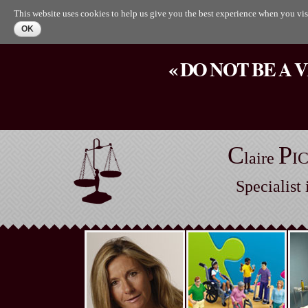
This website uses cookies to help us give you the best experience when you visi
« DO NOT BE A 
C
P
laire
I
Specialist