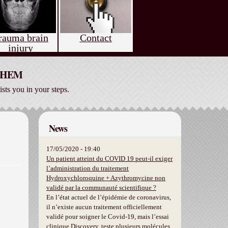
rauma brain
Contact
injury
 THEM
ists you in your steps.
News
17/05/2020 - 19:40
Un patient atteint du COVID 19 peut-il exiger
l’administration du traitement
Hydroxychloroquine + Azythromycine non
validé par la communauté scientifique ?
En l’état actuel de l’épidémie de coronavirus,
il n’existe aucun traitement officiellement
validé pour soigner le Covid-19, mais l’essai
clinique Discovery, teste plusieurs molécules