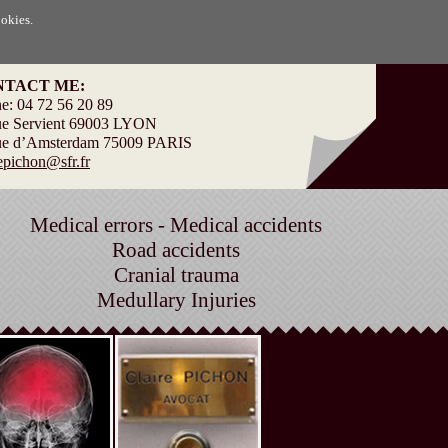
ookies.
NTACT ME:
e: 04 72 56 20 89
ue Servient 69003 LYON
ue d’Amsterdam 75009 PARIS
repichon@sfr.fr
Medical errors - Medical accidents
Road accidents
Cranial trauma
Medullary Injuries