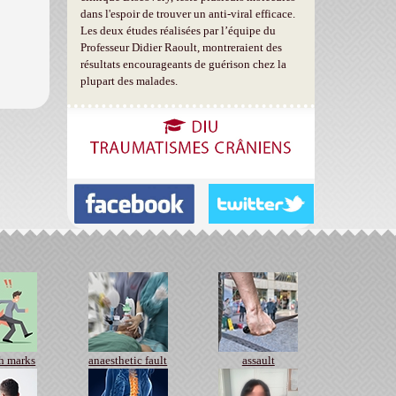
dans l'espoir de trouver un anti-viral efficace.
Les deux études réalisées par l’équipe du
Professeur Didier Raoult, montreraient des
résultats encourageants de guérison chez la
plupart des malades.
th marks
anaesthetic fault
assault