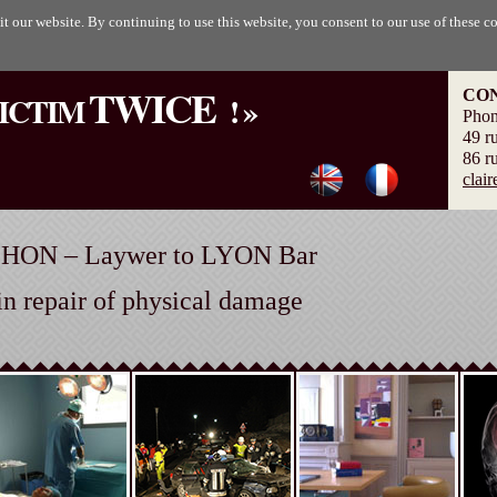
Skip to
t our website. By continuing to use this website, you consent to our use of these c
main
content
TWICE
CO
VICTIM
! »
Phon
49 r
86 r
clai
CHON – Laywer to LYON Bar
 in repair of physical damage