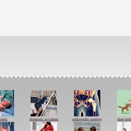
tetric
domestic accident
orthopedic surgery
dog tee