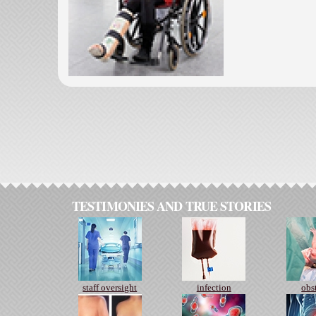
TESTIMONIES AND TRUE STORIES
staff oversight
infection
obs