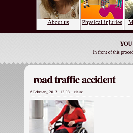
About us
Physical injuries
M
YOU 
In front of this proce
road traffic accident
6 February, 2013 - 12:08
--
claire